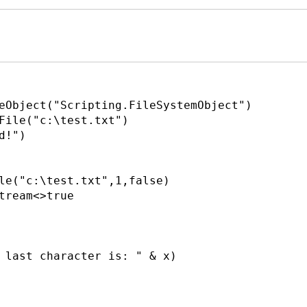
eObject("Scripting.FileSystemObject")
File("c:\test.txt")
d!")
le("c:\test.txt",1,false)
tream<>true
 last character is: " & x)