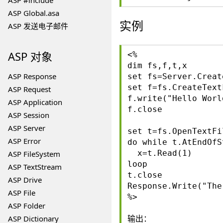
ASP #include
ASP Global.asa
实例
ASP 发送电子邮件
ASP 对象
<%
dim fs,f,t,x
ASP Response
set fs=Server.Creat
set f=fs.CreateText
ASP Request
f.write("Hello Worl
ASP Application
f.close
ASP Session
ASP Server
set t=fs.OpenTextFi
ASP Error
do while t.AtEndOfS
x=t.Read(1)
ASP FileSystem
loop
ASP TextStream
t.close
ASP Drive
Response.Write("The
ASP File
%>
ASP Folder
ASP Dictionary
输出：