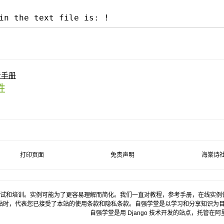
in the text file is: !
参考手册
属性
打印页面
免责声明
海棠诗
试和培训。实例可能为了更容易理解而简化。我们一直对教程，参考手册，在线实例
站时，代表您已接受了本站的使用条款和隐私条款。自强学堂是以学习和分享知识为
自强学堂是用
Django
技术开发的站点，托管在
阿