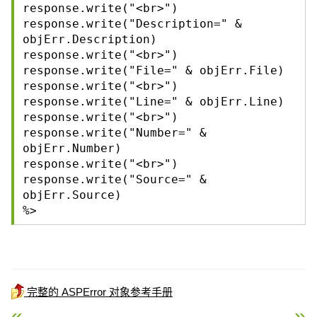
response.write("<br>")
response.write("Description=" &
objErr.Description)
response.write("<br>")
response.write("File=" & objErr.File)
response.write("<br>")
response.write("Line=" & objErr.Line)
response.write("<br>")
response.write("Number=" &
objErr.Number)
response.write("<br>")
response.write("Source=" &
objErr.Source)
%>
完整的 ASPError 对象参考手册
« ASP URLEncode 方法
ASP Drives 属性 »