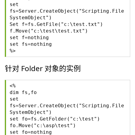
set
fs=Server.CreateObject("Scripting.File
SystemObject")
Set f=fs.GetFile("c:\test.txt")
f.Move("c:\test\test.txt")
set f=nothing
set fs=nothing
%>
针对 Folder 对象的实例
<%
dim fs,fo
set
fs=Server.CreateObject("Scripting.File
SystemObject")
set fo=fs.GetFolder("c:\test")
fo.Move("c:\asp\test")
set fo=nothing