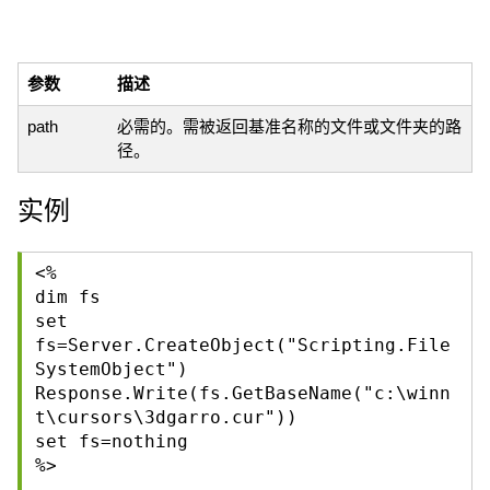
参数
描述
path
必需的。需被返回基准名称的文件或文件夹的路
径。
实例
<%
dim fs
set
fs=Server.CreateObject("Scripting.File
SystemObject")
Response.Write(fs.GetBaseName("c:\winn
t\cursors\3dgarro.cur"))
set fs=nothing
%>