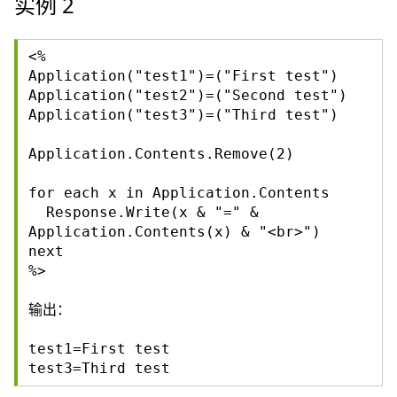
实例 2
<%
Application("test1")=("First test")
Application("test2")=("Second test")
Application("test3")=("Third test")
Application.Contents.Remove(2)
for each x in Application.Contents
Response.Write(x & "=" &
Application.Contents(x) & "<br>")
next
%>
输出：
test1=First test
test3=Third test