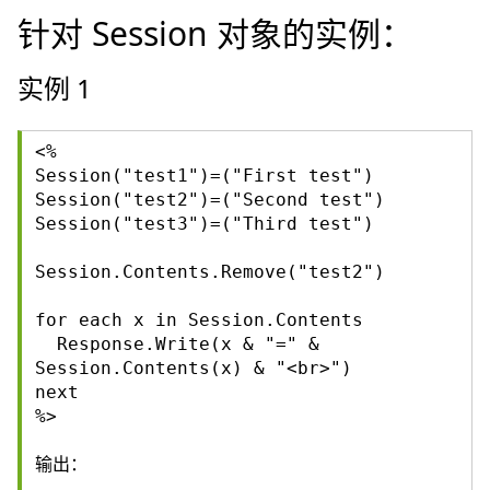
针对 Session 对象的实例：
实例 1
<%
Session("test1")=("First test")
Session("test2")=("Second test")
Session("test3")=("Third test")
Session.Contents.Remove("test2")
for each x in Session.Contents
Response.Write(x & "=" &
Session.Contents(x) & "<br>")
next
%>
输出：