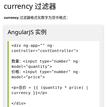
currency 过滤器
currency
过滤器格式化数字为货币格式：
AngularJS 实例
<div ng-app="" ng-
controller="costController">
数量：<input type="number" ng-
model="quantity">
价格：<input type="number" ng-
model="price">
<p>总价 = {{ (quantity * price) |
currency }}</p>
</div>