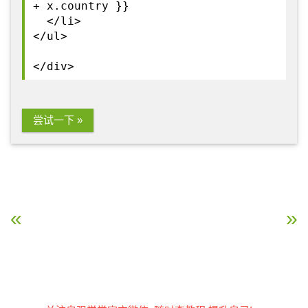
+ x.country }}
</li>
</ul>
</div>
尝试一下 »
« AngularJS 控制器
AngularJS Http »