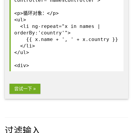
controller="namesController">
<p>循环对象：</p>
<ul>
<li ng-repeat="x in names |
orderBy:'country'">
{{ x.name + ', ' + x.country }}
</li>
</ul>
<div>
尝试一下 »
过滤输入