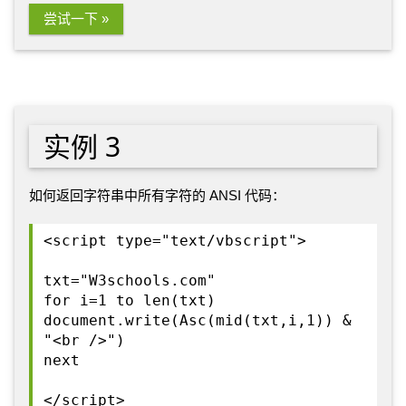
尝试一下 »
实例 3
如何返回字符串中所有字符的 ANSI 代码：
<script type="text/vbscript">
txt="W3schools.com"
for i=1 to len(txt)
document.write(Asc(mid(txt,i,1)) &
"<br />")
next
</script>