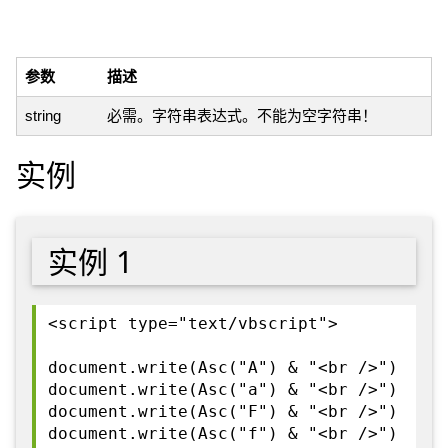
参数
描述
string
必需。字符串表达式。不能为空字符串！
实例
实例 1
<script type="text/vbscript">
document.write(Asc("A") & "<br />")
document.write(Asc("a") & "<br />")
document.write(Asc("F") & "<br />")
document.write(Asc("f") & "<br />")