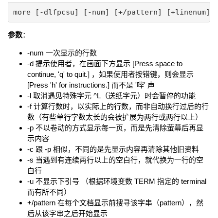
more [-dlfpcsu] [-num] [+/pattern] [+linenum] 
参数
：
-num 一次显示的行数
-d 提示使用者，在画面下方显示 [Press space to
continue, 'q' to quit.] ，如果使用者按错键，则会显示
[Press 'h' for instructions.] 而不是 '哔' 声
-l 取消遇见特殊字元 ^L（送纸字元）时会暂停的功能
-f 计算行数时，以实际上的行数，而非自动换行过后的行
数（有些单行字数太长的会被扩展为两行或两行以上）
-p 不以卷动的方式显示每一页，而是先清除萤幕后再显
示内容
-c 跟 -p 相似，不同的是先显示内容再清除其他旧资料
-s 当遇到有连续两行以上的空白行，就代换为一行的空
白行
-u 不显示下引号 （根据环境变数 TERM 指定的 terminal
而有所不同）
+/pattern 在每个文档显示前搜寻该字串（pattern），然
后从该字串之后开始显示