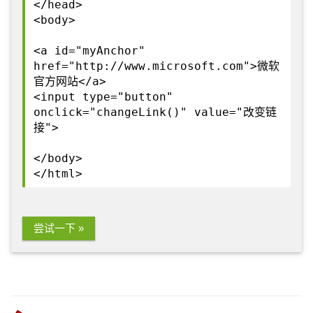
</head>
<body>
<a id="myAnchor"
href="http://www.microsoft.com">微软
官方网站</a>
<input type="button"
onclick="changeLink()" value="改变链
接">
</body>
</html>
尝试一下 »