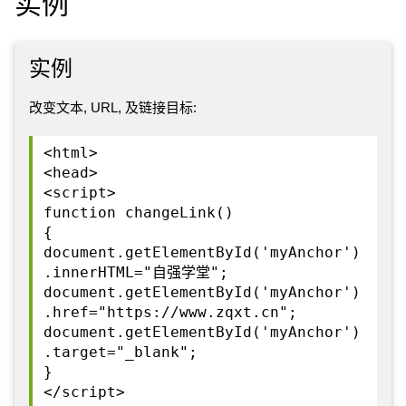
实例
实例
改变文本, URL, 及链接目标:
<html>
<head>
<script>
function changeLink()
{
document.getElementById('myAnchor')
.innerHTML="自强学堂";
document.getElementById('myAnchor')
.href="https://www.zqxt.cn";
document.getElementById('myAnchor')
.target="_blank";
}
</script>