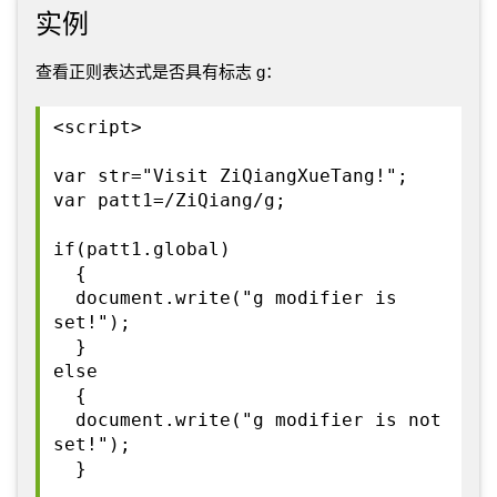
实例
查看正则表达式是否具有标志 g：
<script>
var str="Visit ZiQiangXueTang!";
var patt1=/ZiQiang/g;
if(patt1.global)
{
document.write("g modifier is
set!");
}
else
{
document.write("g modifier is not
set!");
}