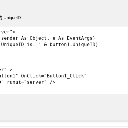
UniqueID：
rver">
(sender As Object, e As EventArgs)
UniqueID is: " & button1.UniqueID)
er" >
utton1" OnClick="Button1_Click"
D" runat="server" />