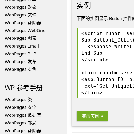
实例
WebPages 对象
WebPages 文件
下面的实例显示 Button 控件的 
WebPages 帮助器
WebPages WebGrid
<script runat="se
WebPages 图表
Sub Button1_Click
WebPages Email
Response.Write("
End Sub
WebPages PHP
</script>
WebPages 发布
WebPages 实例
<form runat="serv
<asp:Button ID="b
WP 参考手册
Text="Get UniqueI
</form>
WebPages 类
WebPages 安全
WebPages 数据库
演示实例 »
WebPages 邮局
WebPages 帮助器